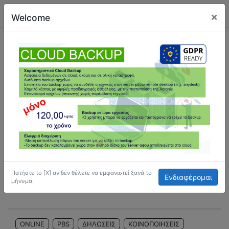
×
Welcome
OnLine Μαζική Υπηρεσία Ε-Κοινοποιήσεις
(Μηνύματα)-Εξαίρεση Τέλους Επιτηδεύματος
9/7/2023
02:10
718
Play
Πατήστε το [Χ] αν δεν θέλετε να εμφανιστεί ξανά το
Ενδιαφέρομαι
-02:10
μήνυμα.
Play
Mute
Settings
Enter
fullscre
ONLINE
PBS
ΔΗΛΩΣΕΙΣ
ΚΟΙΝΟΠΟΙΗΣΕΙΣ