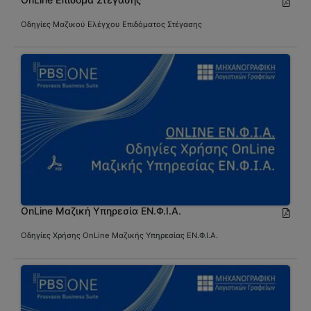
Οδηγίες Μαζικού Ελέγχου Επιδόματος Στέγασης
OnLine Μαζική Υπηρεσία ΕΝ.Φ.Ι.Α.
Οδηγίες Χρήσης OnLine Μαζικής Υπηρεσίας ΕΝ.Φ.Ι.Α.