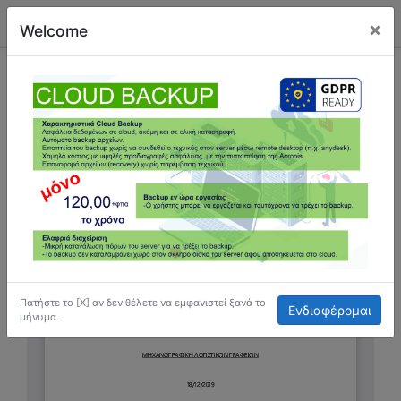
×
Welcome
OnLine Μαζική Υπηρεσία Κοινωνικό Μέρισμα
2019
18/12/2019
667,3 KB
764
Πατήστε το [Χ] αν δεν θέλετε να εμφανιστεί ξανά το
Ενδιαφέρομαι
μήνυμα.