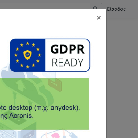
Είσοδος
×
ΟΣ
ΑΙΤΩΛΟΑΚΑΡΝΑΝΙΑ
Μάρκου Μπότσαρη 7
Αγρίνιο, 30100
26410-23524
spokappas@yahoo.gr
www.mlg.gr