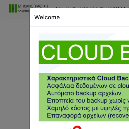
Αρχική
Οδηγίες
myDATA
Welcome
Επικοινωνία
Μηχανογραφική λογι
Σημεία εξυπηρέτησης μέσω συνεργατών
ΜΑΚΕΔΟΝΙΑ & ΗΠΕΙΡΟΣ
ΚΡΗΤ
Ισοκράτους 10
Λ. Πα
Βέροια Ημαθίας, 59100
Ηράκλ
23323-03060
2810
info@mlg.gr
efins
www.mlg.gr
www.f