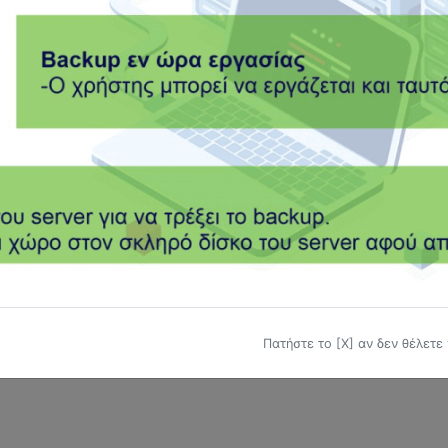
καλούμε συμπληρώστε μια νέα
αίτηση υποστήριξης
.
 στείλτε μας μήνυμα στο
info@mlg.gr
.
Πατήστε το [Χ] αν δεν θέλετε