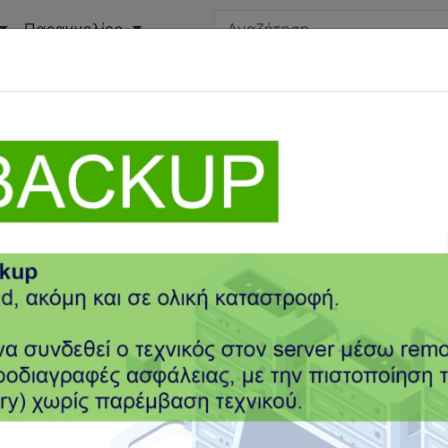
Παραγγελίες
στικών γραφείων Ο.Ε.
Η
ΑΘΗΝΑ - ΠΕΙΡΑΙΑΣ - ΠΟΡ
παναστασίου 199
Ερμού 18
ειο Κρήτης, 71409
Αθήνα, 10563
-344276
210-4537979
@foukarakis.gr
doskaristeam@yahoo.gr
oukarakis.gr
www.mlg.gr