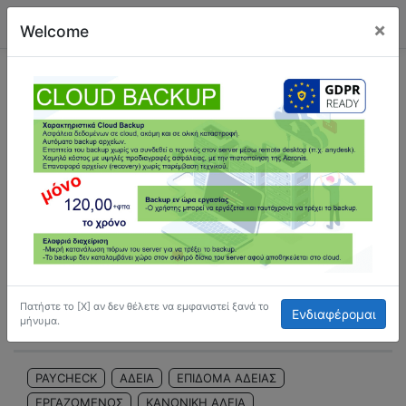
×
Welcome
Υπολογισμός Αδείας Προηγούμενου Έτους
7/7/2021
04:36
967
Play
-04:36
Πατήστε το [Χ] αν δεν θέλετε να εμφανιστεί ξανά το
Ενδιαφέρομαι
Play
Mute
Settings
Enter
μήνυμα.
fullscre
PAYCHECK
ΑΔΕΙΑ
ΕΠΙΔΟΜΑ ΑΔΕΙΑΣ
ΕΡΓΑΖΟΜΕΝΟΣ
ΚΑΝΟΝΙΚΗ ΑΔΕΙΑ