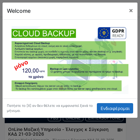
×
Welcome
ΕΚΠΑΙΔΕΥΣΗ
Εκπαιδευτικές Ημερίδς
Πατήστε το [Χ] αν δεν θέλετε να εμφανιστεί ξανά το
Ενδιαφέρομαι
μήνυμα.
PBS
ONLINE
ENTERSOFTONE
OnLine Μαζική Υπηρεσία - Έλεγχος κ Σύγκριση
ΚΑΔ 21-03-2026
OnLine Μαζική Υπηρεσία - Έλεγχος κ Σύγκριση ΚΑΔ 21-03-2026