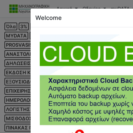
Αρχική
Οδηγίες
myDATA
Welcome
Όλα
3%
39Α
4611
ANYDESK
CALCULUS
COVI
MYDATA
MYDATA MONITOR
NOTEBOOK
ONE CLI
PROSVASIS GO
REST API
SMS
TABLET
TAXIS
VI
ΑΝΑΣΤΟΛΗ
ΑΝΕΡΓΙΑ
ΑΝΤΙΓΡΑΦΗ ΛΟΓΙΣΤΙΚΩΝ ΠΑ
ΔΗΛΩΣΕΙΣ
ΔΙΑΒΙΒΑΣΗ ΠΑΡΑΣΤΑΤΙΚΩΝ
ΔΙΚΤΥΟ ΛΟ
ΕΚΔΟΣΗ ΚΩΔΙΚΩΝ
ΕΚΚΑΘΑΡΙΣΤΙΚΟ
ΕΚΠΑΙΔΕΥΣΗ
ΕΞΟΥΣΙΟΔΟΤΗΣΗ
ΕΠΙΔΟΜΑ ΑΔΕΙΑΣ
ΕΠΙΔΟΜΑ ΣΤΕ
ΕΠΙΧΕΙΡΗΣΗ
ΕΠΙΧΟΡΗΓΗΣΕΙΣ
ΕΡΓΑΖΟΜΕΝΟΣ
ΕΡΓ
ΗΜΕΡΟΛΟΓΙΟ
ΚΑΝΟΝΙΚΗ ΑΔΕΙΑ
ΚΕΑΟ
ΚΕΠΥΟ
ΚΛ
ΛΟΓΙΣΤΗΣ
ΛΟΓΙΣΤΙΚΟ ΣΧΕΔΙΟ
ΛΟΓΙΣΤΙΚΟΣ ΟΔΗΓΟΣ
ΜΙΣΘΟΔΟΣΙΑ
ΜΙΣΘΟΣ
ΜΙΣΘΩΤΗΡΙΑ
ΜΥΦ
ΝΟΜΙΜ
ΠΙΝΑΚΑΣ ΠΡΟΣΩΠΙΚΟΥ
ΠΙΣΤΩΤΙΚΟ ΥΠΟΛΟΙΠΟ
ΠΡΟ