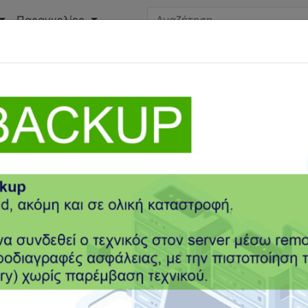
Παραγγελίες
D19
E-MAIL
ENTERSOFTONE
GOOGLE CHROME
IBA
CK AUDIT
ONE CLICK SEND
ONLINE
PAYCHECK
PBS
BER
VOUCHER
WEBINAR
ΑΓΡΟΤΕΣ
ΑΔΕΙΑ
ΑΚΙΝΗΤ
ΡΑΜΕΤΡΩΝ
ΑΠΔ
ΑΠΟΚΛΙΣΕΙΣ
ΑΠΟΣΤΟΛΗ
ΑΠΟΣΥΡΣ
ΓΙΣΤΩΝ-ΑΣΦΑΛΙΣΤΩΝ
ΔΩΡΟ ΠΑΣΧΑ
ΔΩΡΟ ΧΡΙΣΤΟΥΓ
ΕΚΠΡΟΣΩΠΟΣ
ΕΛΕΓΧΟΣ
ΕΜΠΟΡΙΚΗ ΔΙΑΧΕΙΡΙΣΗ
ΕΝΔ
ΓΑΣΗΣ
ΕΠΙΔΟΜΑΤΑ
ΕΠΙΔΟΤΗΣΕΙΣ
ΕΠΙΔΟΤΗΣΗ
ΕΠΙ
ΑΝΗ
ΕΡΓΟΛΑΒΟΣ
ΕΣΠΑ
ΕΤΗΣΙΟ ΤΕΛΟΣ ΜΕΡΙΔΑΣ
ΕΦ
ΕΙΣΙΜΟ ΧΡΗΣΗΣ
ΚΟΙΝΟΠΟΙΗΣΕΙΣ
ΚΟΙΝΩΝΙΚΟ ΜΕΡΙΣΜ
ΜΑΖΙΚΗ ΑΠΟΣΤΟΛΗ
ΜΑΚΡΟΧΡΟΝΙΑ ΑΝΕΡΓΟΣ
ΜΗΝ
ΟΣ ΕΚΠΡΟΣΩΠΟΣ
ΟΑΕΔ
ΟΣΥΚ
ΟΦΕΙΛΕΣ
ΠΑΚΕΤΟ 
ΓΡΑΜΜΑ ΝΕΩΝ ΘΕΣΕΩΝ
ΠΡΟΚΑΤΑΒΟΛΗ ΦΟΡΟΥ
ΡΟΛΟ