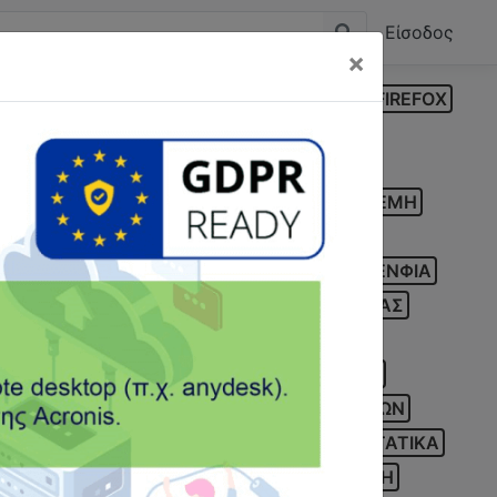
Είσοδος
×
N
INTRASTAT
LAPTOP
MARK
MOZILLA FIREFOX
PBS ONE
PC
POS
PROSVASIS CLOUD
Α
ΑΝΑΔΡΟΜΙΚΑ
ΑΝΑΛΩΣΗ ΚΕΦΑΛΑΙΟΥ
Η
ΒΕΒΑΙΩΣΕΙΣ
ΒΕΒΑΙΩΣΗ ΑΠΟΔΟΧΩΝ
ΓΕΜΗ
ΕΝΝΩΝ
Ε1
Ε2
Ε3
Ε9
ΕΓΚΑΤΑΣΤΑΣΗ
ΟΚΟΙΝΟΤΙΚΕΣ
ΕΝΗΜΕΡΟΤΗΤΑ
ΕΝΟΙΚΙΑ
ΕΝΦΙΑ
ΣΤΡΕΠΤΕΑ ΠΡΟΚΑΤΑΒΟΛΗ
ΕΠΙΤΗΔΕΥΜΑΤΙΑΣ
ΚΑ
Η/Υ
ΗΛΕΚΤΡΟΝΙΚΕΣ ΥΠΗΡΕΣΙΕΣ
Α
ΚΩΔΙΚΟΣ
ΚΩΔΙΚΟΣ 312
ΛΟΓΑΡΙΑΣΜΟΣ
ΥΜΑΤΑ
ΜΗΤΡΩΟ ΠΡΑΓΜΑΤΙΚΩΝ ΔΙΚΑΙΟΥΧΩΝ
ΚΑΛΥΨΗΣ
ΠΑΡΑΚΡΑΤΗΣΗ ΦΟΡΟΥ
ΠΑΡΑΣΤΑΤΙΚΑ
Σ
ΡΥΘΜΙΣΗ
ΣΕΜΙΝΑΡΙΟ
ΣΕΠΕ
ΣΥΝΤΑΞΗ