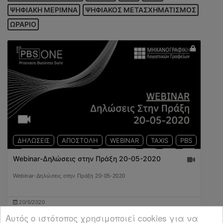
ΨΗΦΙΑΚΗ ΜΕΡΙΜΝΑ
ΨΗΦΙΑΚΟΣ ΜΕΤΑΣΧΗΜΑΤΙΣΜΟΣ
ΩΡΑΡΙΟ
ΔΗΛΩΣΕΙΣ
ΑΠΟΣΤΟΛΗ
WEBINAR
TAXIS
PBS
ΦΟΡΟΛΟΓΟΥΜΕΝΟΣ
ΥΠΟΒΟΛΗ
Ε3
Ε2
Ε1
Webinar-Δηλώσεις στην Πράξη 20-05-2020
Webinar-Δηλώσεις στην Πράξη 20-05-2020
20/5/2020
03:32:59
Αυτός ο ιστότοπος χρησιμοποιεί cookies για να
199