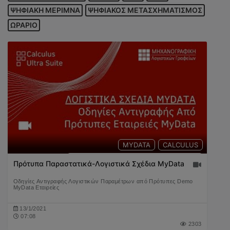
ΨΗΦΙΑΚΗ ΜΕΡΙΜΝΑ
ΨΗΦΙΑΚΟΣ ΜΕΤΑΣΧΗΜΑΤΙΣΜΟΣ
ΩΡΑΡΙΟ
MYDATA
CALCULUS
ΑΝΤΙΓΡΑΦΗ ΛΟΓΙΣΤΙΚΩΝ ΠΑΡΑΜΕΤΡΩΝ
Πρότυπα Παραστατικά-Λογιστικά Σχέδια MyData
ΠΑΡΑΣΤΑΤΙΚΑ
ΛΟΓΙΣΤΙΚΟ ΣΧΕΔΙΟ
Οδηγίες Αντιγραφής Λογιστικών Παραμέτρων από Πρότυπες Demo
MyData Εταιρείες
13/1/2021
07:08
2303