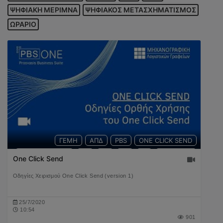
ΨΗΦΙΑΚΗ ΜΕΡΙΜΝΑ
ΨΗΦΙΑΚΟΣ ΜΕΤΑΣΧΗΜΑΤΙΣΜΟΣ
ΩΡΑΡΙΟ
ΓΕΜΗ
ΑΠΔ
PBS
ONE CLICK SEND
ΕΚΚΑΘΑΡΙΣΤΙΚΟ
Ε9
Ε3
Ε2
Ε1
ΔΗΛΩΣΕΙΣ
One Click Send
ΜΑΖΙΚΗ ΑΠΟΣΤΟΛΗ
ΕΦΚΑ
ΕΠΙΧΕΙΡΗΣΗ
ΕΝΦΙΑ
Οδηγίες Χειρισμού One Click Send (version 1)
ΤΕΛΗ ΚΥΚΛΟΦΟΡΙΑΣ
ΟΦΕΙΛΕΣ
25/7/2020
10:54
901