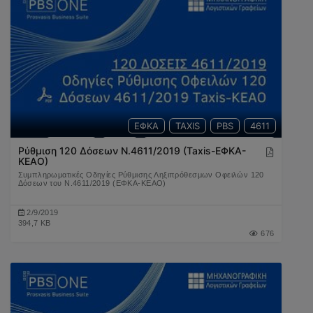
ΕΦΚΑ
TAXIS
PBS
4611
ΟΦΕΙΛΕΣ
ΚΕΑΟ
ΗΛΕΚΤΡΟΝΙΚΕΣ ΥΠΗΡΕΣΙΕΣ
Ρύθμιση 120 Δόσεων Ν.4611/2019 (Taxis-ΕΦΚΑ-
ΚΕΑΟ)
ΡΥΘΜΙΣΗ
Συμπληρωματικές Οδηγίες Ρύθμισης Ληξιπρόθεσμων Οφειλών 120
Δόσεων του Ν.4611/2019 (ΕΦΚΑ-ΚΕΑΟ)
2/9/2019
394,7 KB
676