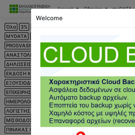
Αρχική
Οδηγίες
myDATA
Welcome
Όλα
3%
39Α
4611
ANYDESK
CALCULUS
COVI
MYDATA
MYDATA MONITOR
NOTEBOOK
ONE CLI
PROSVASIS GO
REST API
SMS
TABLET
TAXIS
VI
ΑΝΑΣΤΟΛΗ
ΑΝΕΡΓΙΑ
ΑΝΤΙΓΡΑΦΗ ΛΟΓΙΣΤΙΚΩΝ ΠΑ
ΔΗΛΩΣΕΙΣ
ΔΙΑΒΙΒΑΣΗ ΠΑΡΑΣΤΑΤΙΚΩΝ
ΔΙΚΤΥΟ ΛΟ
ΕΚΔΟΣΗ ΚΩΔΙΚΩΝ
ΕΚΚΑΘΑΡΙΣΤΙΚΟ
ΕΚΠΑΙΔΕΥΣΗ
ΕΞΟΥΣΙΟΔΟΤΗΣΗ
ΕΠΙΔΟΜΑ ΑΔΕΙΑΣ
ΕΠΙΔΟΜΑ ΣΤΕ
ΕΠΙΧΕΙΡΗΣΗ
ΕΠΙΧΟΡΗΓΗΣΕΙΣ
ΕΡΓΑΖΟΜΕΝΟΣ
ΕΡΓ
ΗΜΕΡΟΛΟΓΙΟ
ΚΑΝΟΝΙΚΗ ΑΔΕΙΑ
ΚΕΑΟ
ΚΕΠΥΟ
ΚΛ
ΛΟΓΙΣΤΗΣ
ΛΟΓΙΣΤΙΚΟ ΣΧΕΔΙΟ
ΛΟΓΙΣΤΙΚΟΣ ΟΔΗΓΟΣ
ΜΙΣΘΟΔΟΣΙΑ
ΜΙΣΘΟΣ
ΜΙΣΘΩΤΗΡΙΑ
ΜΥΦ
ΝΟΜΙΜ
ΠΙΝΑΚΑΣ ΠΡΟΣΩΠΙΚΟΥ
ΠΙΣΤΩΤΙΚΟ ΥΠΟΛΟΙΠΟ
ΠΡΟ