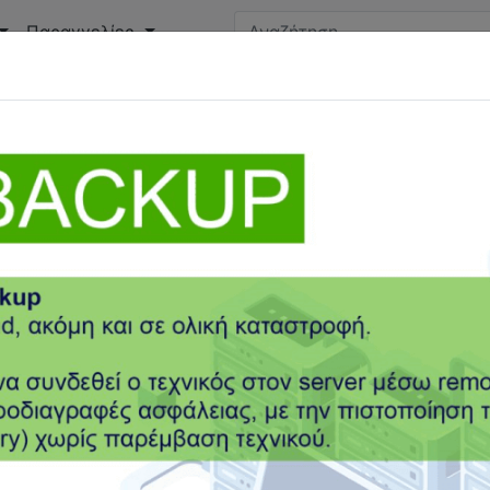
Παραγγελίες
D19
E-MAIL
ENTERSOFTONE
GOOGLE CHROME
IBA
CK AUDIT
ONE CLICK SEND
ONLINE
PAYCHECK
PBS
BER
VOUCHER
WEBINAR
ΑΓΡΟΤΕΣ
ΑΔΕΙΑ
ΑΚΙΝΗΤ
ΡΑΜΕΤΡΩΝ
ΑΠΔ
ΑΠΟΚΛΙΣΕΙΣ
ΑΠΟΣΤΟΛΗ
ΑΠΟΣΥΡΣ
ΓΙΣΤΩΝ-ΑΣΦΑΛΙΣΤΩΝ
ΔΩΡΟ ΠΑΣΧΑ
ΔΩΡΟ ΧΡΙΣΤΟΥΓ
ΕΚΠΡΟΣΩΠΟΣ
ΕΛΕΓΧΟΣ
ΕΜΠΟΡΙΚΗ ΔΙΑΧΕΙΡΙΣΗ
ΕΝΔ
ΓΑΣΗΣ
ΕΠΙΔΟΜΑΤΑ
ΕΠΙΔΟΤΗΣΕΙΣ
ΕΠΙΔΟΤΗΣΗ
ΕΠΙ
ΑΝΗ
ΕΡΓΟΛΑΒΟΣ
ΕΣΠΑ
ΕΤΗΣΙΟ ΤΕΛΟΣ ΜΕΡΙΔΑΣ
ΕΦ
ΕΙΣΙΜΟ ΧΡΗΣΗΣ
ΚΟΙΝΟΠΟΙΗΣΕΙΣ
ΚΟΙΝΩΝΙΚΟ ΜΕΡΙΣΜ
ΜΑΖΙΚΗ ΑΠΟΣΤΟΛΗ
ΜΑΚΡΟΧΡΟΝΙΑ ΑΝΕΡΓΟΣ
ΜΗΝ
ΟΣ ΕΚΠΡΟΣΩΠΟΣ
ΟΑΕΔ
ΟΣΥΚ
ΟΦΕΙΛΕΣ
ΠΑΚΕΤΟ 
ΓΡΑΜΜΑ ΝΕΩΝ ΘΕΣΕΩΝ
ΠΡΟΚΑΤΑΒΟΛΗ ΦΟΡΟΥ
ΡΟΛΟ