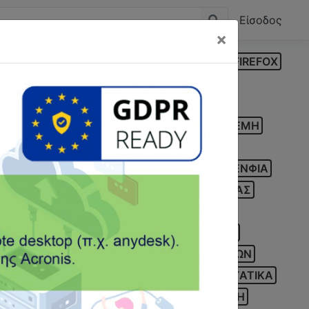
Είσοδος
×
N
INTRASTAT
LAPTOP
MARK
MOZILLA FIREFOX
PBS ONE
PC
POS
PROSVASIS CLOUD
Α
ΑΝΑΔΡΟΜΙΚΑ
ΑΝΑΛΩΣΗ ΚΕΦΑΛΑΙΟΥ
Η
ΒΕΒΑΙΩΣΕΙΣ
ΒΕΒΑΙΩΣΗ ΑΠΟΔΟΧΩΝ
ΓΕΜΗ
ΕΝΝΩΝ
Ε1
Ε2
Ε3
Ε9
ΕΓΚΑΤΑΣΤΑΣΗ
ΟΚΟΙΝΟΤΙΚΕΣ
ΕΝΗΜΕΡΟΤΗΤΑ
ΕΝΟΙΚΙΑ
ΕΝΦΙΑ
ΣΤΡΕΠΤΕΑ ΠΡΟΚΑΤΑΒΟΛΗ
ΕΠΙΤΗΔΕΥΜΑΤΙΑΣ
ΚΑ
Η/Υ
ΗΛΕΚΤΡΟΝΙΚΕΣ ΥΠΗΡΕΣΙΕΣ
Α
ΚΩΔΙΚΟΣ
ΚΩΔΙΚΟΣ 312
ΛΟΓΑΡΙΑΣΜΟΣ
ΥΜΑΤΑ
ΜΗΤΡΩΟ ΠΡΑΓΜΑΤΙΚΩΝ ΔΙΚΑΙΟΥΧΩΝ
ΚΑΛΥΨΗΣ
ΠΑΡΑΚΡΑΤΗΣΗ ΦΟΡΟΥ
ΠΑΡΑΣΤΑΤΙΚΑ
Σ
ΡΥΘΜΙΣΗ
ΣΕΜΙΝΑΡΙΟ
ΣΕΠΕ
ΣΥΝΤΑΞΗ