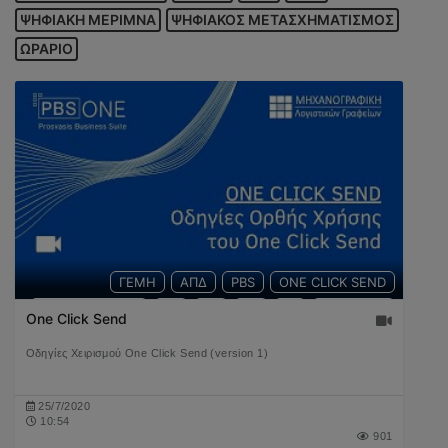
ΨΗΦΙΑΚΗ ΜΕΡΙΜΝΑ
ΨΗΦΙΑΚΟΣ ΜΕΤΑΣΧΗΜΑΤΙΣΜΟΣ
ΩΡΑΡΙΟ
ΓΕΜΗ
ΑΠΔ
PBS
ONE CLICK SEND
ΕΚΚΑΘΑΡΙΣΤΙΚΟ
Ε9
Ε3
Ε2
Ε1
ΔΗΛΩΣΕΙΣ
One Click Send
ΜΑΖΙΚΗ ΑΠΟΣΤΟΛΗ
ΕΦΚΑ
ΕΠΙΧΕΙΡΗΣΗ
ΕΝΦΙΑ
Οδηγίες Χειρισμού One Click Send (version 1)
ΤΕΛΗ ΚΥΚΛΟΦΟΡΙΑΣ
ΟΦΕΙΛΕΣ
25/7/2020
10:54
901