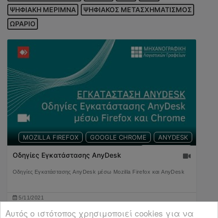
ΨΗΦΙΑΚΗ ΜΕΡΙΜΝΑ
ΨΗΦΙΑΚΟΣ ΜΕΤΑΣΧΗΜΑΤΙΣΜΟΣ
ΩΡΑΡΙΟ
MOZILLA FIREFOX
GOOGLE CHROME
ANYDESK
ΕΓΚΑΤΑΣΤΑΣΗ
Οδηγίες Εγκατάστασης AnyDesk
Οδηγίες Εγκατάστασης AnyDesk μέσω Mozilla Firefox και AnyDesk
5/11/2021
02:06
Αυτός ο ιστότοπος χρησιμοποιεί cookies για να
2609