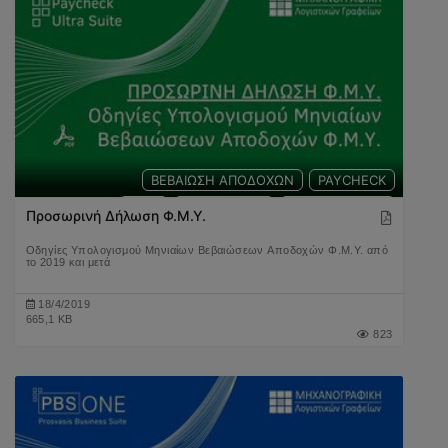
ΒΕΒΑΙΩΣΗ ΑΠΟΔΟΧΩΝ
PAYCHECK
ΦΜΥ
ΜΙΣΘΟΔΟΣΙΑ
ΕΡΓΑΖΟΜΕΝΟΣ
Προσωρινή Δήλωση Φ.Μ.Υ.
Οδηγίες Υπολογισμού Μηνιαίων Βεβαιώσεων Αποδοχών Φ.Μ.Υ. από
το 2019 και μετά
18/4/2019
665,1 KB
823